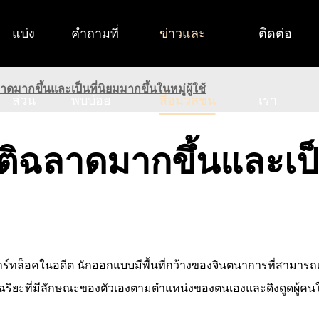
แบ่ง
คำถามที่
ข่าวและ
ติดต่อ
มากขึ้นและเป็นที่นิยมมากขึ้นในหมู่ผู้ใช้
ส่วน
พบบ่อย
สื่อมวลชน
เรา
ิฉลาดมากขึ้นและเป็น
ร์ทล็อคในอดีต นักออกแบบมีพื้นที่กว้างของจินตนาการที่สามาร
จฉริยะที่มีลักษณะของตัวเองตามตำแหน่งของตนเองและดึงดูดผู้คน