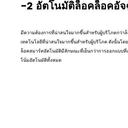
-2 อัตโนมัติล็อคล็อคอั
มีความต้องการที่น่าสนใจมากขึ้นสำหรับผู้บริโภคกว่า
เทคโนโลยีที่น่าสนใจมากขึ้นสำหรับผู้บริโภค ดังนั้นโด
ล็อคสมาร์ทอัตโนมัติมีลักษณะที่เย็นกว่าการออกแบบที่
โน้มอัตโนมัติทั้งหมด