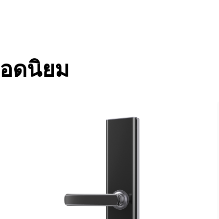
ยอดนิยม