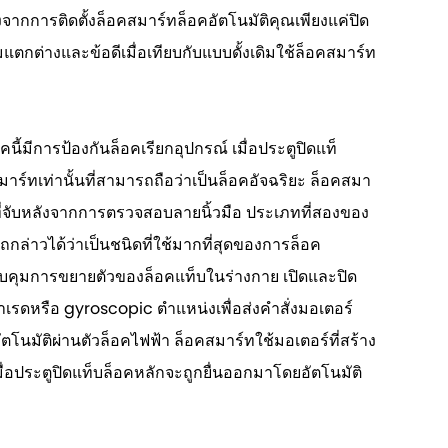
ังจากการติดตั้งล็อคสมาร์ทล็อคอัตโนมัติคุณเพียงแค่ปิด
กต่างและข้อดีเมื่อเทียบกับแบบดั้งเดิมใช้ล็อคสมาร์ท
้มีการป้องกันล็อคเรียกอุปกรณ์ เมื่อประตูปิดแท็
าร์ทเท่านั้นที่สามารถถือว่าเป็นล็อคอัจฉริยะ ล็อคสมา
ะกดที่จับหลังจากการตรวจสอบลายนิ้วมือ ประเภทที่สองของ
่าวได้ว่าเป็นชนิดที่ใช้มากที่สุดของการล็อค
อควบคุมการขยายตัวของล็อคแท็บในร่างกาย เปิดและปิด
ราเรดหรือ gyroscopic ตำแหน่งเพื่อส่งคำสั่งมอเตอร์
โนมัติผ่านตัวล็อคไฟฟ้า ล็อคสมาร์ทใช้มอเตอร์ที่สร้าง
เมื่อประตูปิดแท็บล็อคหลักจะถูกยื่นออกมาโดยอัตโนมัติ