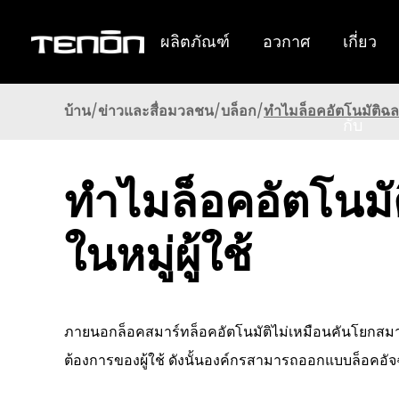
ผลิตภัณฑ์
อวกาศ
เกี่ยว
Tenon Smart Lock มอบประสิทธิภาพที่ยอดเยี่ยมแก่ผู้ใช้
บ้าน
ข่าวและสื่อมวลชน
บล็อก
ทำไมล็อคอัตโนมัติฉลาด
กับ
ทำไมล็อคอัตโนมัต
ในหมู่ผู้ใช้
ภายนอกล็อคสมาร์ทล็อคอัตโนมัติไม่เหมือนคันโยกสมา
ต้องการของผู้ใช้ ดังนั้นองค์กรสามารถออกแบบล็อคอั