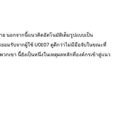
าย นอกจากนี้แนวคิดอัตโนมัติเต็มรูปแบบเป็น
อมรับจากผู้ใช้ U0E07 ดูดีกว่าไม่มีมือจับในขณะที่
ขา นี้ยังเป็นหนึ่งในเหตุผลหลักที่องค์กรเข้าสู่แนว