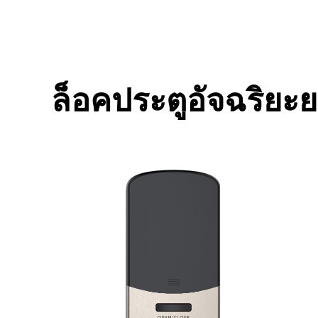
ล็อคประตูอัจฉริยะ