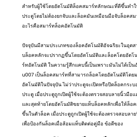
สำหรับผู้ใช้โดยอัตโนมัติล็อคสมาร์ทลักษณะที่ดีขึ้นทำใ
ประตูโดยไม่ต้องยกจับและล็อคมันเหมือนมือจับล็อคสมา
อะไรคือสมาร์ทล็อคอัตโนมัติ
ปัจจุบันมีสามประเภทของล็อคอัตโนมัติอัจฉริยะในอุตสา
บล็อคหลักจะปรากฏขึ้นโดยอัตโนมัติและล็อคโดยอัตโนมัติ
ร์ทอัตโนมัติ ในความรู้สึกแคบนี้เป็นเพราะมันไม่ได้เป็
u007 เป็นล็อคสมาร์ทที่สามารถล็อคโดยอัตโนมัติโดยม
อัตโนมัติในปัจจุบัน ไม่ว่าประตูจะเปิดหรือปิดล็อคกร
ประตู เมื่อประตูถูกเปิดผู้ใช้จะต้องตรวจสอบลายนิ้วมื
และสุดท้ายโดยอัตโนมัติขยายแท็บล็อคหลักเพื่อให้ล็อค
ขึ้นในตัวล็อค เมื่อประตูถูกเปิดผู้ใช้จะต้องตรวจสอบลา
เพื่อป้องกันล็อคเมื่อส้อมแท็บติดต่อคู่มือ ข้อดีของ