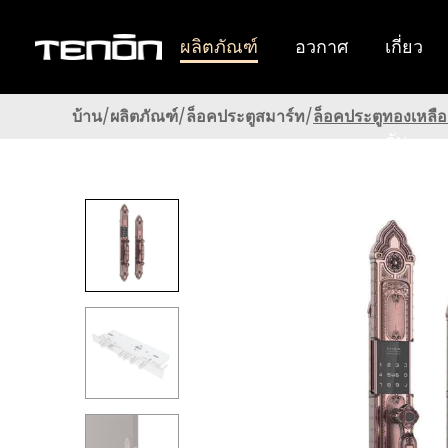
ผลิตภัณฑ์
อวกาศ
เกี่ยว
Tenon Smart Lock มอบประสิทธิภาพที่ยอดเยี่ยมแก่ผู้ใช้
บ้าน
ผลิตภัณฑ์
ล็อคประตูสมาร์ท
ล็อคประตูทองเหลือ
กับ