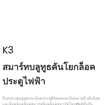
K3
สมาร์ทบลูทูธคันโยกล็อค
ประตูไฟฟ้า
ล็อคประตูบลูทูธและล็อคประตูดิจิตอลและล็อคลายนิ้วมือล็อค
และล็อคล็อคล็อคสมาร์ทล็อคล็อคสมาร์ทโทรศัพท์มือถือ