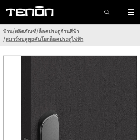

บ้าน
ผลิตภัณฑ์
ล็อคประตูก้านสีฟ้า
สมาร์ทบลูทูธคันโยกล็อคประตูไฟฟ้า