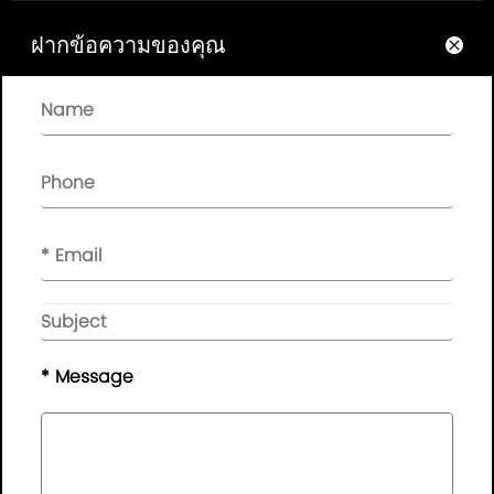
ฝากข้อความของคุณ
เกี่ยวกับ


ลิงก์ด่วน

จดหมายข่าว

โปรดฝากข้อความของคุณไว้ที่นี่ เราจะให้ข้อเสนอแนะแก่คุณ
ในเวลาที่เหมาะสม.
© ลิขสิทธิ์ - 2010-2019 :
Guangdong AP Tenon Sci.&
Tech. Co., Ltd.
สงวนลิขสิทธิ์
* Message
แผนที่เว็บไซต์
|
นโยบายความเป็นส่วนตัว